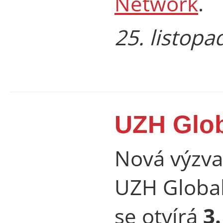
Network
.
25. listop
UZH Glo
Nová výzva
UZH Global
se otvírá
3.