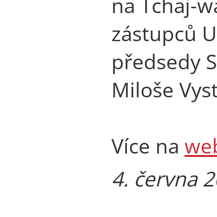
na Tchaj-w
zástupců U
předsedy 
Miloše Vyst
Více na
we
4. června 