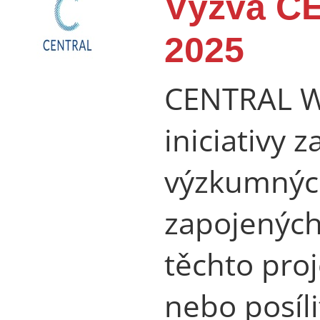
Výzva C
2025
CENTRAL W
iniciativy 
výzkumných
zapojených
těchto pro
nebo posíli