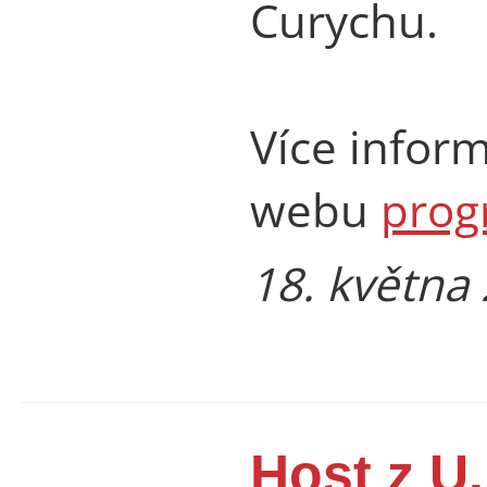
Curychu.
Více infor
webu
prog
18. května
Host z U