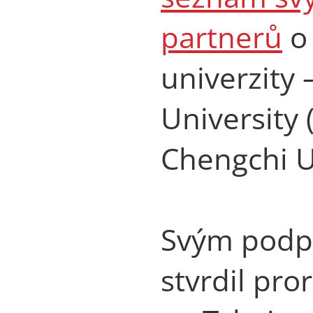
partnerů
o 
univerzity 
University 
Chengchi U
Svým podpi
stvrdil pro