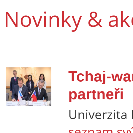
Novinky & ak
Tchaj-wan
partneři
Univerzita 
seznam svý