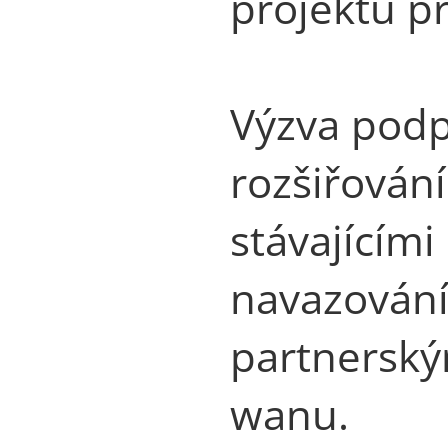
projektů p
Výzva podp
rozšiřován
stávajícími
navazování
partnerský
wanu.