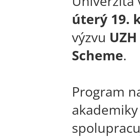
Univerzita
úterý 19. 
výzvu
UZH 
Scheme
.
Program nab
akademiky 
spolupracuj