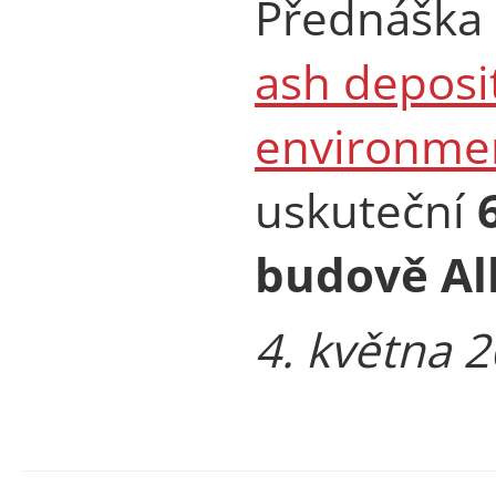
Přednáška
ash deposi
environmen
uskuteční
budově Al
4. května 