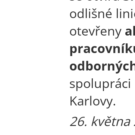
odlišné lin
otevřeny
a
pracovník
odborných
spolupráci 
Karlovy.
26. května